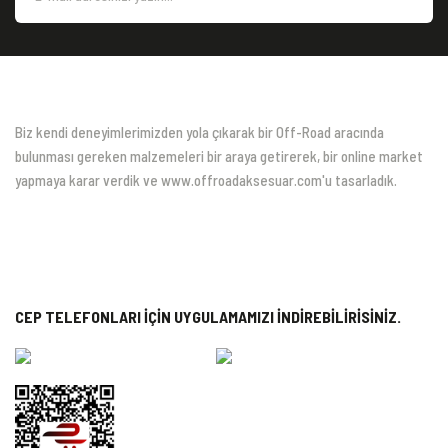
Biz kendi deneyimlerimizden yola çıkarak bir Off-Road aracında
bulunması gereken malzemeleri bir araya getirerek, bir online market
yapmaya karar verdik ve www.offroadaksesuar.com'u tasarladık.
CEP TELEFONLARI İÇİN UYGULAMAMIZI İNDİREBİLİRİSİNİZ.