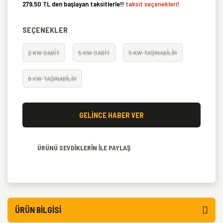
279,50 TL den başlayan taksitlerle!!
taksit seçenekleri!
SEÇENEKLER
2 KW SABİT
5 KW SABİT
5 KW TAŞINABİLİR
8 KW TAŞINABİLİR
GELİNCE HABER VER
ÜRÜNÜ SEVDİKLERİN İLE PAYLAŞ
ÜRÜN BILGISI