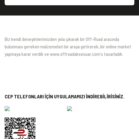
Biz kendi deneyimlerimizden yola çıkarak bir Off-Road aracında
bulunması gereken malzemeleri bir araya getirerek, bir online market
yapmaya karar verdik ve www.offroadaksesuar.com'u tasarladık.
CEP TELEFONLARI İÇİN UYGULAMAMIZI İNDİREBİLİRİSİNİZ.