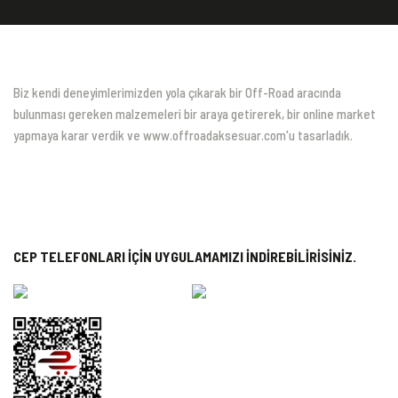
Biz kendi deneyimlerimizden yola çıkarak bir Off-Road aracında
bulunması gereken malzemeleri bir araya getirerek, bir online market
yapmaya karar verdik ve www.offroadaksesuar.com'u tasarladık.
CEP TELEFONLARI İÇİN UYGULAMAMIZI İNDİREBİLİRİSİNİZ.