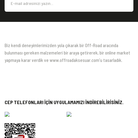
Biz kendi deneyimlerimizden yola çıkarak bir Off-Road aracında
bulunması gereken malzemeleri bir araya getirerek, bir online market
yapmaya karar verdik ve www.offroadaksesuar.com'u tasarladık.
CEP TELEFONLARI İÇİN UYGULAMAMIZI İNDİREBİLİRİSİNİZ.