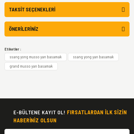
TAKSIT SEÇENEKLERI
ÖNERILERINIZ
Etiketler :
ssang yong musso yan basamak
ssang yong yan basamak
grand musso yan basamak
E-BÜLTENE KAYIT OL!
FIRSATLARDAN İLK SİZİN
HABERİNİZ OLSUN