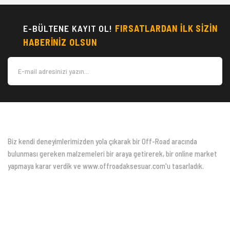
E-BÜLTENE KAYIT OL!
FIRSATLARDAN İLK SİZİN
HABERİNİZ OLSUN
Biz kendi deneyimlerimizden yola çıkarak bir Off-Road aracında
bulunması gereken malzemeleri bir araya getirerek, bir online market
yapmaya karar verdik ve www.offroadaksesuar.com'u tasarladık.