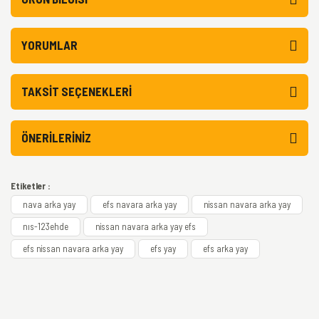
YORUMLAR
TAKSIT SEÇENEKLERI
ÖNERILERINIZ
Etiketler :
nava arka yay
efs navara arka yay
nissan navara arka yay
nıs-123ehde
nissan navara arka yay efs
efs nissan navara arka yay
efs yay
efs arka yay