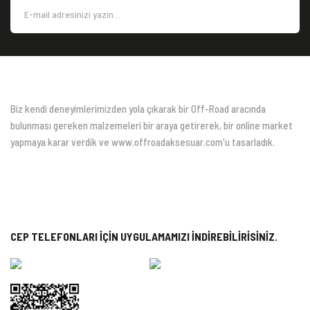
Biz kendi deneyimlerimizden yola çıkarak bir Off-Road aracında
bulunması gereken malzemeleri bir araya getirerek, bir online market
yapmaya karar verdik ve www.offroadaksesuar.com'u tasarladık.
CEP TELEFONLARI İÇİN UYGULAMAMIZI İNDİREBİLİRİSİNİZ.