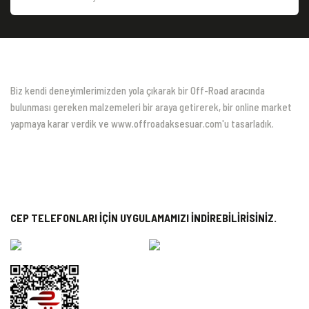
Biz kendi deneyimlerimizden yola çıkarak bir Off-Road aracında
bulunması gereken malzemeleri bir araya getirerek, bir online market
yapmaya karar verdik ve www.offroadaksesuar.com'u tasarladık.
CEP TELEFONLARI İÇİN UYGULAMAMIZI İNDİREBİLİRİSİNİZ.