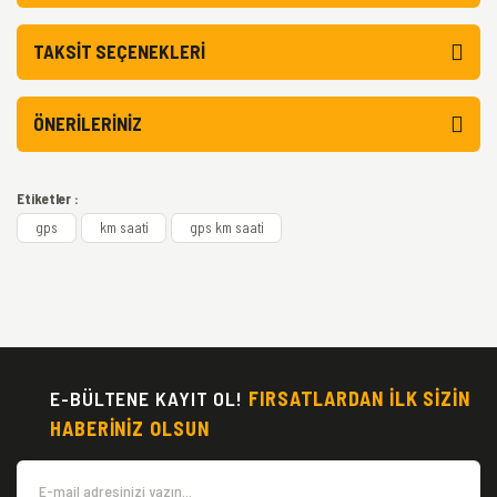
TAKSIT SEÇENEKLERI
ÖNERILERINIZ
Etiketler :
gps
km saati
gps km saati
E-BÜLTENE KAYIT OL!
FIRSATLARDAN İLK SİZİN
HABERİNİZ OLSUN