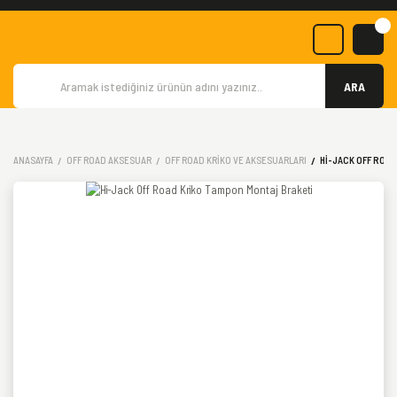
ARA
ANASAYFA
OFF ROAD AKSESUAR
OFF ROAD KRIKO VE AKSESUARLARI
HI-JACK OFF ROA