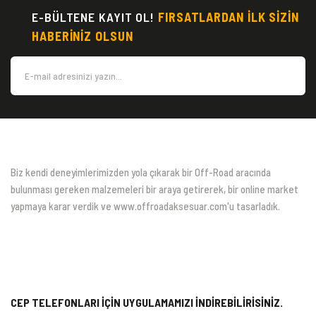
E-BÜLTENE KAYIT OL!
FIRSATLARDAN İLK SİZİN
HABERİNİZ OLSUN
Biz kendi deneyimlerimizden yola çıkarak bir Off-Road aracında
bulunması gereken malzemeleri bir araya getirerek, bir online market
yapmaya karar verdik ve www.offroadaksesuar.com'u tasarladık.
CEP TELEFONLARI İÇİN UYGULAMAMIZI İNDİREBİLİRİSİNİZ.