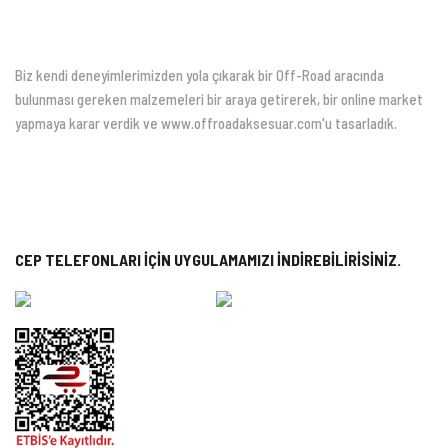
Biz kendi deneyimlerimizden yola çıkarak bir Off-Road aracında
bulunması gereken malzemeleri bir araya getirerek, bir online market
yapmaya karar verdik ve www.offroadaksesuar.com'u tasarladık.
CEP TELEFONLARI İÇİN UYGULAMAMIZI İNDİREBİLİRİSİNİZ.