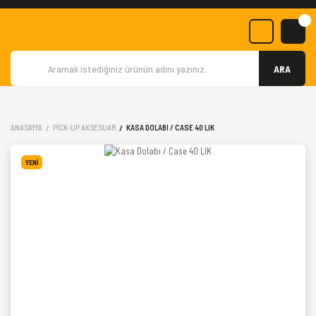
ARA
ANASAYFA
PICK-UP AKSESUAR
KASA DOLABI / CASE 40 LIK
YENİ