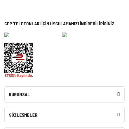
CEP TELEFONLARI İÇİN UYGULAMAMIZI İNDİREBİLİRİSİNİZ.
KURUMSAL
SÖZLEŞMELER