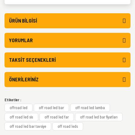
ÜRÜN BILGISI
YORUMLAR
TAKSIT SEÇENEKLERI
ÖNERILERINIZ
Etiketler :
offroad led
off road led bar
off road led lamba
off road led sis
off road led far
off road led bar fiyatları
off road led bar tavsiye
off road leds