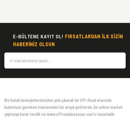
E-BÜLTENE KAYIT OL!
FIRSATLARDAN İLK SİZİN
HABERİNİZ OLSUN
Biz kendi deneyimlerimizden yola çıkarak bir Off-Road aracında
bulunması gereken malzemeleri bir araya getirerek, bir online market
yapmaya karar verdik ve www.offroadaksesuar.com'u tasarladık.