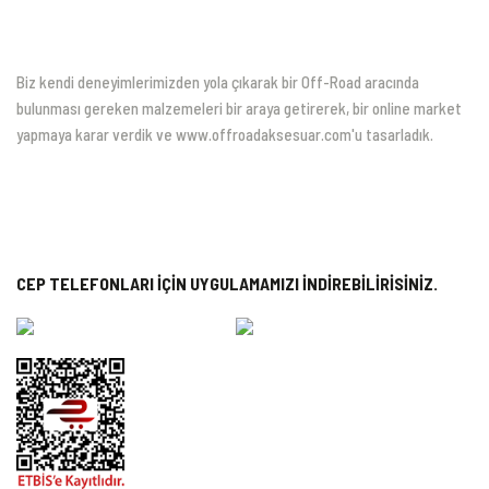
Biz kendi deneyimlerimizden yola çıkarak bir Off-Road aracında
bulunması gereken malzemeleri bir araya getirerek, bir online market
yapmaya karar verdik ve www.offroadaksesuar.com'u tasarladık.
CEP TELEFONLARI İÇİN UYGULAMAMIZI İNDİREBİLİRİSİNİZ.