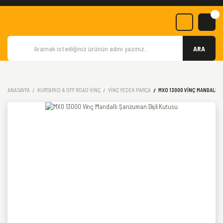
ARA
ANASAYFA
KURTARICI & OFF ROAD VINÇ
VINÇ YEDEK PARÇA
MXO 13000 VINÇ MANDALLI