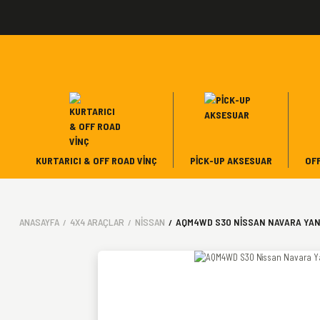
KURTARICI & OFF ROAD VINÇ
PICK-UP AKSESUAR
OF
ANASAYFA
4X4 ARAÇLAR
NISSAN
AQM4WD S30 NISSAN NAVARA YAN B