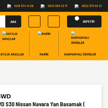
0216 574 41 38
0533 650 33 17
0532 373 55 21
ARA
SEPETİM
SATILIK ARAÇLAR
MARİN
KAMPANYALI ÜRÜNLER
4WD
 S30 Nissan Navara Yan Basamak (