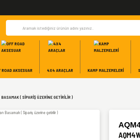
F ROAD AKSESUAR
4X4 ARAÇLAR
KAMP MALZEMELERI
ASAMAK ( SIPARIŞ ÜZERINE GETIRILIR )
AQM
AQM4WD