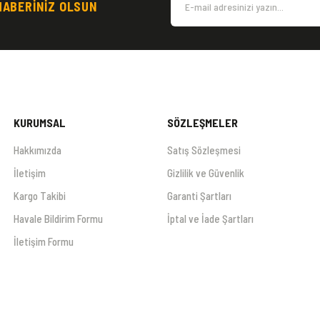
HABERİNİZ OLSUN
Gönder
KURUMSAL
SÖZLEŞMELER
Hakkımızda
Satış Sözleşmesi
İletişim
Gizlilik ve Güvenlik
Kargo Takibi
Garanti Şartları
Havale Bildirim Formu
İptal ve İade Şartları
İletişim Formu