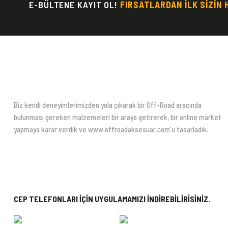
E-BÜLTENE KAYIT OL!
FIRSATLARDAN İLK SİZİN 
Biz kendi deneyimlerimizden yola çıkarak bir Off-Road aracında
bulunması gereken malzemeleri bir araya getirerek, bir online market
yapmaya karar verdik ve www.offroadaksesuar.com'u tasarladık.
CEP TELEFONLARI İÇİN UYGULAMAMIZI İNDİREBİLİRİSİNİZ.