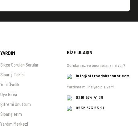
BİZE ULAŞIN
YARDIM
Sıkça Sorulan Sorular
Sorularınız ve önerileriniz mi var?
Sipariş Takibi
info@offroadaksesuar.com
Yeni Üyelik
Yardıma mı ihtiyacınız var?
Üye Girişi
0216 574 41 38
Şifremi Unuttum
0532 373 55 21
Siparişlerim
Yardım Merkezi