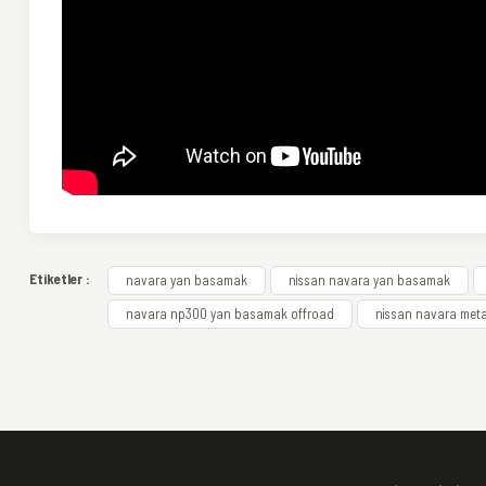
Bu ürünün fiyat bilgisi, resim, ürün açıklamalarında ve diğer konularda yeter
Etiketler :
navara yan basamak
nissan navara yan basamak
Görüş ve önerileriniz için teşekkür ederiz.
navara np300 yan basamak offroad
nissan navara met
Ürün resmi kalitesiz, bozuk veya görüntülenemiyor.
Ürün açıklamasında eksik bilgiler bulunuyor.
Ürün bilgilerinde hatalar bulunuyor.
Ürün fiyatı diğer sitelerden daha pahalı.
Bu ürüne benzer farklı alternatifler olmalı.