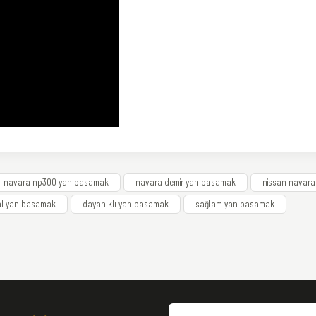
siz gördüğünüz noktaları öneri formunu kullanarak tarafımıza iletebilirsiniz.
navara np300 yan basamak
navara demir yan basamak
nissan navar
Bu ürüne ilk yorumu siz yapın!
al yan basamak
dayanıklı yan basamak
sağlam yan basamak
Yorum Yaz