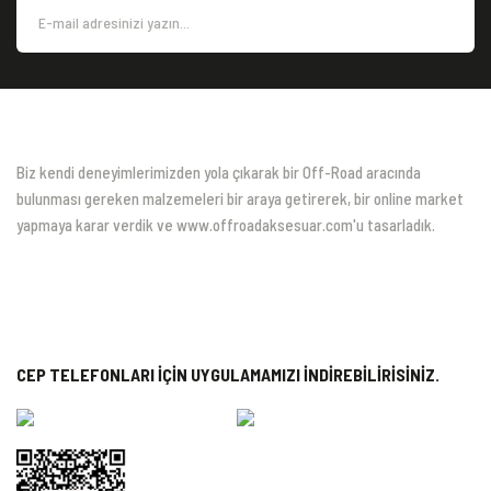
Biz kendi deneyimlerimizden yola çıkarak bir Off-Road aracında
bulunması gereken malzemeleri bir araya getirerek, bir online market
yapmaya karar verdik ve www.offroadaksesuar.com'u tasarladık.
CEP TELEFONLARI İÇİN UYGULAMAMIZI İNDİREBİLİRİSİNİZ.