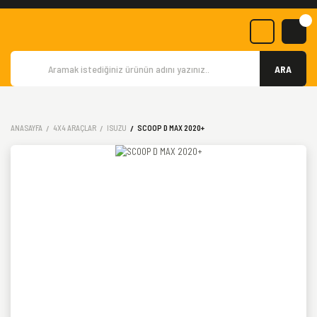
ARA
ANASAYFA
4X4 ARAÇLAR
ISUZU
SCOOP D MAX 2020+