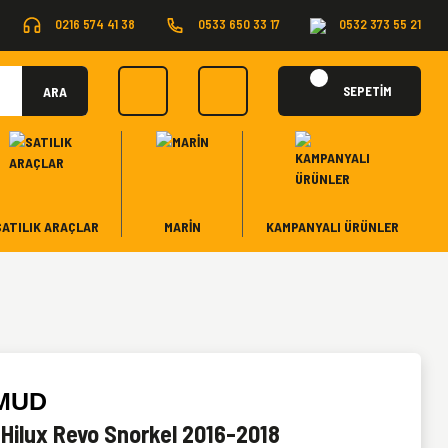
0216 574 41 38
0533 650 33 17
0532 373 55 21
ARA
SEPETİM
SATILIK ARAÇLAR
MARİN
KAMPANYALI ÜRÜNLER
MUD
 Hilux Revo Snorkel 2016-2018