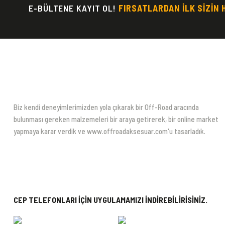
E-BÜLTENE KAYIT OL!
FIRSATLARDAN İLK SİZİN 
Bu ürüne benzer farklı alternatifler olmalı.
Biz kendi deneyimlerimizden yola çıkarak bir Off-Road aracında
bulunması gereken malzemeleri bir araya getirerek, bir online market
yapmaya karar verdik ve www.offroadaksesuar.com'u tasarladık.
CEP TELEFONLARI İÇİN UYGULAMAMIZI İNDİREBİLİRİSİNİZ.