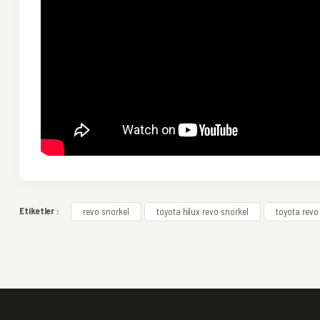
Bu ürünün fiyat bilgisi, resim, ürün açıklamalarında ve diğer konularda yeter
Etiketler :
revo snorkel
toyota hilux revo snorkel
toyota revo
Görüş ve önerileriniz için teşekkür ederiz.
Ürün resmi kalitesiz, bozuk veya görüntülenemiyor.
Ürün açıklamasında eksik bilgiler bulunuyor.
Ürün bilgilerinde hatalar bulunuyor.
Ürün fiyatı diğer sitelerden daha pahalı.