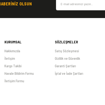
HABERİNİZ OLSUN
Gönder
KURUMSAL
SÖZLEŞMELER
Hakkımızda
Satış Sözleşmesi
İletişim
Gizlilik ve Güvenlik
Kargo Takibi
Garanti Şartları
Havale Bildirim Formu
İptal ve İade Şartları
İletişim Formu