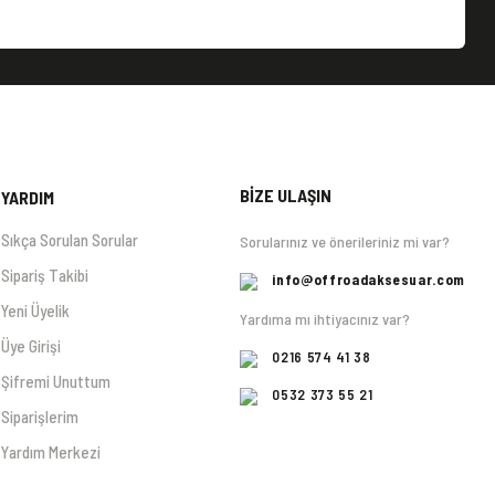
BİZE ULAŞIN
YARDIM
Sıkça Sorulan Sorular
Sorularınız ve önerileriniz mi var?
Sipariş Takibi
info@offroadaksesuar.com
Yeni Üyelik
Yardıma mı ihtiyacınız var?
Üye Girişi
0216 574 41 38
Şifremi Unuttum
0532 373 55 21
Siparişlerim
Yardım Merkezi