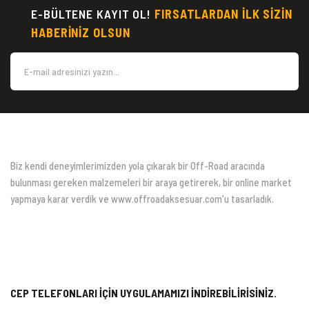
E-BÜLTENE KAYIT OL!
FIRSATLARDAN İLK SİZİN
HABERİNİZ OLSUN
Biz kendi deneyimlerimizden yola çıkarak bir Off-Road aracında
bulunması gereken malzemeleri bir araya getirerek, bir online market
yapmaya karar verdik ve www.offroadaksesuar.com'u tasarladık.
CEP TELEFONLARI İÇİN UYGULAMAMIZI İNDİREBİLİRİSİNİZ.