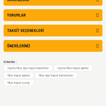
YORUMLAR
TAKSIT SEÇENEKLERI
ÖNERILERINIZ
Etiketler :
toyota hilux vigo kaput kabartma
toyota hilux kaput şişirme
hilux kaput şişirme
hilux vigo kaput kabartması
hilux kaput scoop