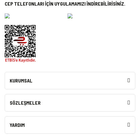
CEP TELEFONLARI İÇİN UYGULAMAMIZI İNDİREBİLİRİSİNİZ.
KURUMSAL
SÖZLEŞMELER
YARDIM