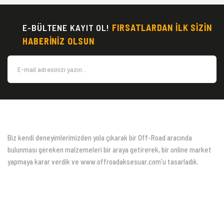
E-BÜLTENE KAYIT OL!
FIRSATLARDAN İLK SİZİN
HABERİNİZ OLSUN
Biz kendi deneyimlerimizden yola çıkarak bir Off-Road aracında
bulunması gereken malzemeleri bir araya getirerek, bir online market
yapmaya karar verdik ve www.offroadaksesuar.com'u tasarladık.