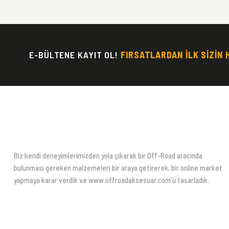
E-BÜLTENE KAYIT OL!
FIRSATLARDAN İLK SİZİN 
Biz kendi deneyimlerimizden yola çıkarak bir Off-Road aracında
bulunması gereken malzemeleri bir araya getirerek, bir online market
yapmaya karar verdik ve www.offroadaksesuar.com'u tasarladık.