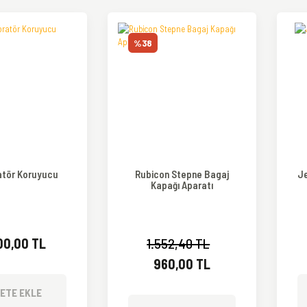
%38
atör Koruyucu
Rubicon Stepne Bagaj
Je
Kapağı Aparatı
00,00 TL
1.552,40 TL
960,00 TL
ETE EKLE