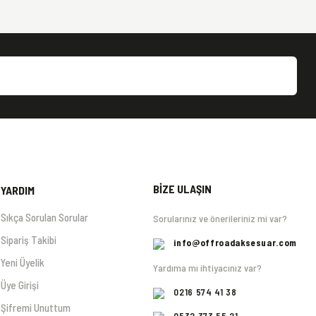
BİZE ULAŞIN
YARDIM
Sıkça Sorulan Sorular
Sorularınız ve önerileriniz mi var?
Sipariş Takibi
info@offroadaksesuar.com
Yeni Üyelik
Yardıma mı ihtiyacınız var?
Üye Girişi
0216 574 41 38
Şifremi Unuttum