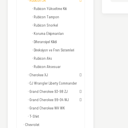
Rubicon JK
Rubicon Yükseltme Kiti
Rubicon Tampon
Rubicon Snorkel
Koruma Ekipmanları
Diferansiyel Kilidi
Direksiyon ve Fren Sistemleri
Rubicon Aks
Rubicon Aksesuar
Cherokee XJ
CJ Wrangler Liberty Commander
Grand Cherokee 93-98 ZJ
Grand Cherokee 99-04 WJ
Grand Cherokee WH WK
T-Shirt
Chevrolet