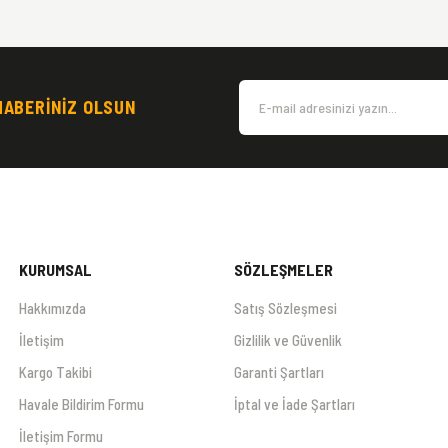
HABERİNİZ OLSUN
KURUMSAL
SÖZLEŞMELER
Hakkımızda
Satış Sözleşmesi
İletişim
Gizlilik ve Güvenlik
Kargo Takibi
Garanti Şartları
Havale Bildirim Formu
İptal ve İade Şartları
İletişim Formu