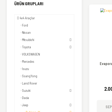
ÜRÜN GRUPLARI
4x4 Araçlar
Ford
Nissan
Mitsubishi
Toyota
VOLKSWAGEN
Mercedes
Evapor
Isuzu
SsangYong
Land Rover
2.0
Suzuki
Dacia
Jeep
SEP