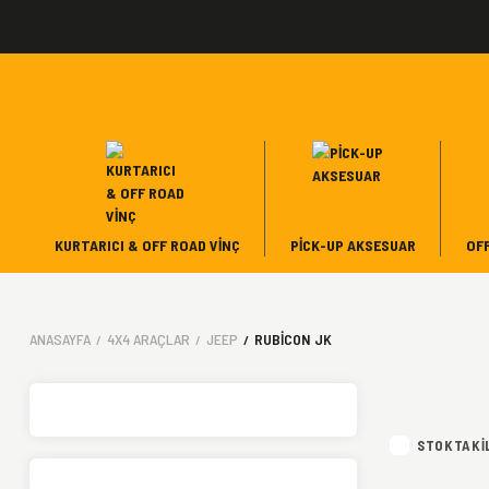
KURTARICI & OFF ROAD VINÇ
PICK-UP AKSESUAR
OF
ANASAYFA
4X4 ARAÇLAR
JEEP
RUBICON JK
STOKTAKI