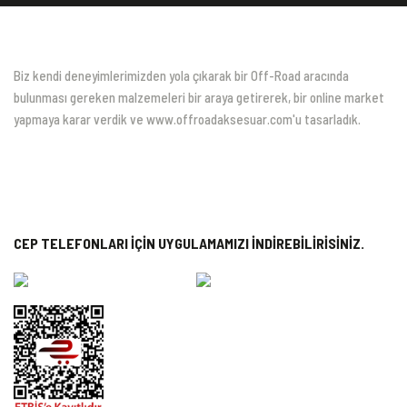
Biz kendi deneyimlerimizden yola çıkarak bir Off-Road aracında
bulunması gereken malzemeleri bir araya getirerek, bir online market
yapmaya karar verdik ve www.offroadaksesuar.com'u tasarladık.
CEP TELEFONLARI İÇİN UYGULAMAMIZI İNDİREBİLİRİSİNİZ.