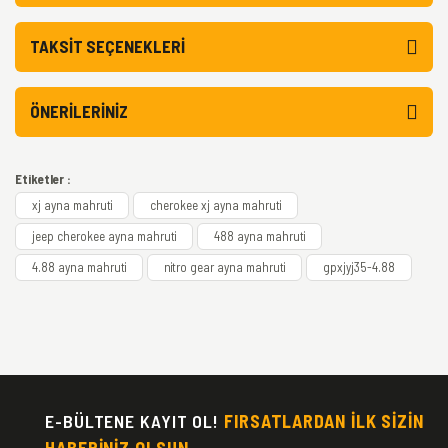
TAKSIT SEÇENEKLERI
ÖNERILERINIZ
Etiketler :
xj ayna mahruti
cherokee xj ayna mahruti
jeep cherokee ayna mahruti
488 ayna mahruti
4.88 ayna mahruti
nitro gear ayna mahruti
gpxjyj35-4.88
E-BÜLTENE KAYIT OL!
FIRSATLARDAN İLK SİZİN
HABERİNİZ OLSUN