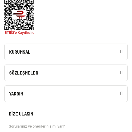
KURUMSAL
SÖZLEŞMELER
YARDIM
BİZE ULAŞIN
Sorularınız ve önerileriniz mi var?