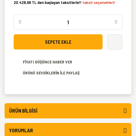
20.428,98 TL den başlayan taksitlerle!!
taksit seçenekleri!
SEPETE EKLE
FİYATI DÜŞÜNCE HABER VER
ÜRÜNÜ SEVDİKLERİN İLE PAYLAŞ
ÜRÜN BILGISI
YORUMLAR