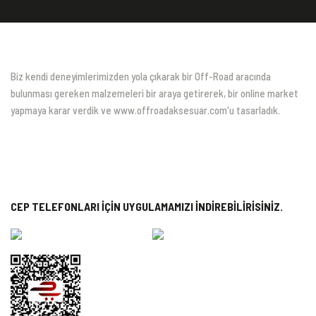
Biz kendi deneyimlerimizden yola çıkarak bir Off-Road aracında
bulunması gereken malzemeleri bir araya getirerek, bir online market
yapmaya karar verdik ve www.offroadaksesuar.com'u tasarladık.
CEP TELEFONLARI İÇİN UYGULAMAMIZI İNDİREBİLİRİSİNİZ.