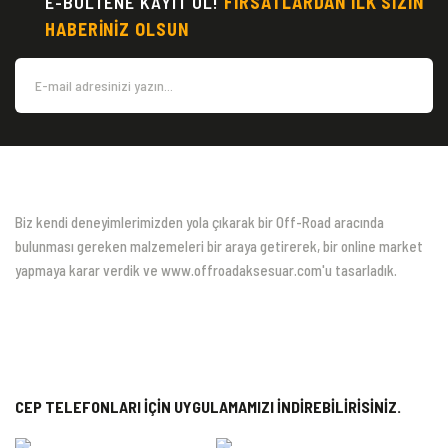
E-BÜLTENE KAYIT OL!
FIRSATLARDAN İLK SİZİN
HABERİNİZ OLSUN
Biz kendi deneyimlerimizden yola çıkarak bir Off-Road aracında
bulunması gereken malzemeleri bir araya getirerek, bir online market
yapmaya karar verdik ve www.offroadaksesuar.com'u tasarladık.
CEP TELEFONLARI İÇİN UYGULAMAMIZI İNDİREBİLİRİSİNİZ.