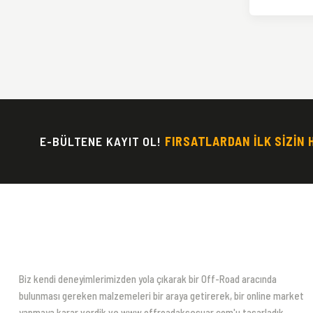
E-BÜLTENE KAYIT OL!
FIRSATLARDAN İLK SİZİN 
Biz kendi deneyimlerimizden yola çıkarak bir Off-Road aracında
bulunması gereken malzemeleri bir araya getirerek, bir online market
yapmaya karar verdik ve www.offroadaksesuar.com'u tasarladık.