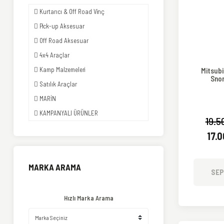
Kurtarıcı & Off Road Vinç
Pick-up Aksesuar
Off Road Aksesuar
4x4 Araçlar
Kamp Malzemeleri
Mitsub
Sno
Satılık Araçlar
MARİN
KAMPANYALI ÜRÜNLER
19.5
17.
MARKA ARAMA
SEP
Hızlı Marka Arama