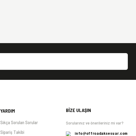
BİZE ULAŞIN
YARDIM
Sıkça Sorulan Sorular
Sorularınız ve önerileriniz mi var?
Sipariş Takibi
info@offroadaksesuar.com