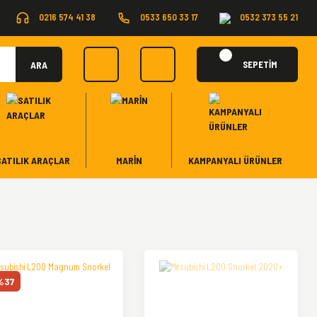
0216 574 41 38
0533 650 33 17
0532 373 55 21
ARA
SEPETİM
SATILIK ARAÇLAR
MARİN
KAMPANYALI ÜRÜNLER
%37