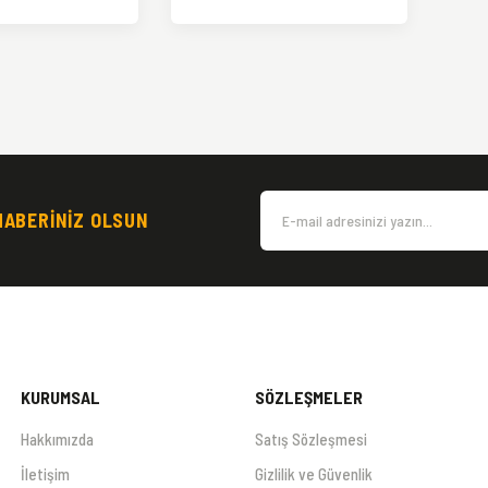
HABERİNİZ OLSUN
KURUMSAL
SÖZLEŞMELER
Hakkımızda
Satış Sözleşmesi
İletişim
Gizlilik ve Güvenlik