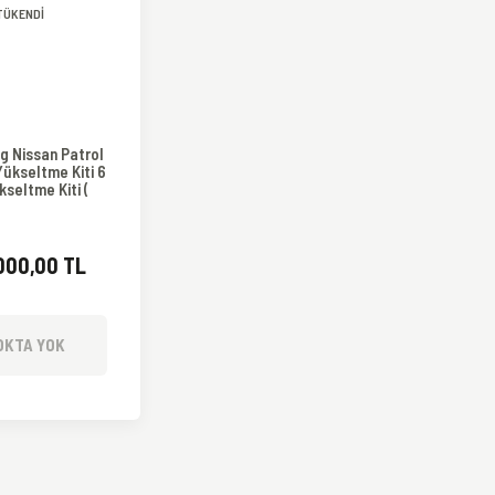
TÜKENDİ
g Nissan Patrol
ükseltme Kiti 6
kseltme Kiti (
88-2016 )
000,00 TL
OKTA YOK