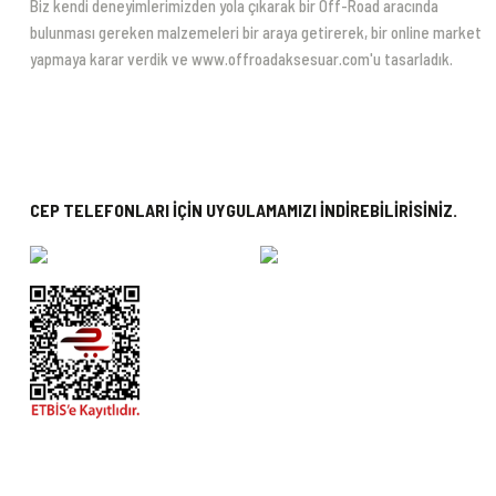
Biz kendi deneyimlerimizden yola çıkarak bir Off-Road aracında
bulunması gereken malzemeleri bir araya getirerek, bir online market
yapmaya karar verdik ve www.offroadaksesuar.com'u tasarladık.
CEP TELEFONLARI İÇİN UYGULAMAMIZI İNDİREBİLİRİSİNİZ.