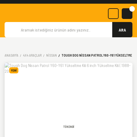
ARA
ANASAYFA
4X4 ARAÇLAR
NISSAN
TOUGH DOG NISSAN PATROL Y60-Y61 YÜKSELTME KITI 
YENİ
TÜKENDİ