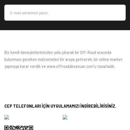
Biz kendi deneyimlerimizden yola çıkarak bir Off-Road aracında
bulunması gereken malzemeleri bir araya getirerek, bir online market
yapmaya karar verdik ve www.offroadaksesuar.com'u tasarladık.
CEP TELEFONLARI İÇİN UYGULAMAMIZI İNDİREBİLİRİSİNİZ.