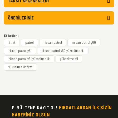
TAKSIT SEÇENEKLERI
ÖNERILERINIZ
Etiketler :
lift kit
patrol
nissan patrol
nissan patrol y60
nissan patrol y61
nissan patrol y60 yükseltme kiti
nissan patrol y61 yükseltme kiti
yükseltme kiti
yükseltme kiti fiyat
E-BÜLTENE KAYIT OL!
FIRSATLARDAN İLK SİZİN
HABERİNİZ OLSUN