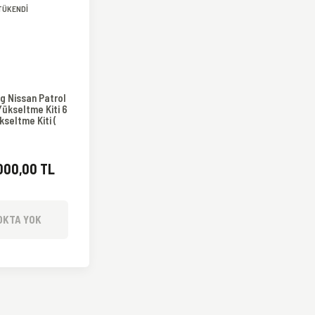
TÜKENDİ
g Nissan Patrol
ükseltme Kiti 6
kseltme Kiti (
88-2016 )
000,00 TL
OKTA YOK