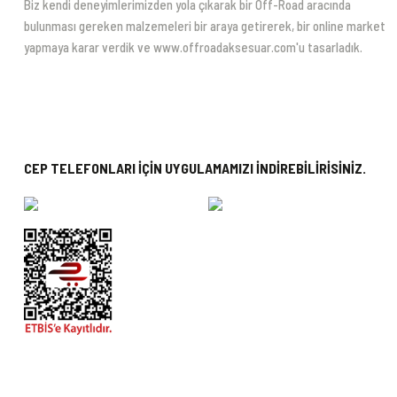
Biz kendi deneyimlerimizden yola çıkarak bir Off-Road aracında
bulunması gereken malzemeleri bir araya getirerek, bir online market
yapmaya karar verdik ve www.offroadaksesuar.com'u tasarladık.
CEP TELEFONLARI İÇİN UYGULAMAMIZI İNDİREBİLİRİSİNİZ.